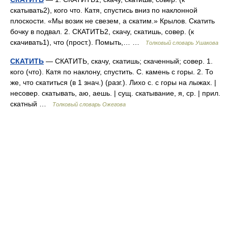
скатывать2), кого что. Катя, спустись вниз по наклонной
плоскости. «Мы возик не свезем, а скатим.» Крылов. Скатить
бочку в подвал. 2. СКАТИТЬ2, скачу, скатишь, совер. (к
скачивать1), что (прост.). Помыть,… …
Толковый словарь Ушакова
СКАТИТЬ
— СКАТИТЬ, скачу, скатишь; скаченный; совер. 1.
кого (что). Катя по наклону, спустить. С. камень с горы. 2. То
же, что скатиться (в 1 знач.) (разг.). Лихо с. с горы на лыжах. |
несовер. скатывать, аю, аешь. | сущ. скатывание, я, ср. | прил.
скатный …
Толковый словарь Ожегова