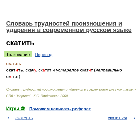
Словарь трудностей произношения и
ударения в современном русском языке
скатить
Толкование
Перевод
скатить
скат
и
ть
, скач
у
, ск
а
тит и
устарелое
скат
и
т (
неправильно
ск
о
тит).
Словарь трудностей произношения и ударения в современном русском языке. -
СПб.: "Норинт".
.
К.С. Горбачевич
.
2000
.
Игры ⚽
Поможем написать реферат
скатерть
скатиться