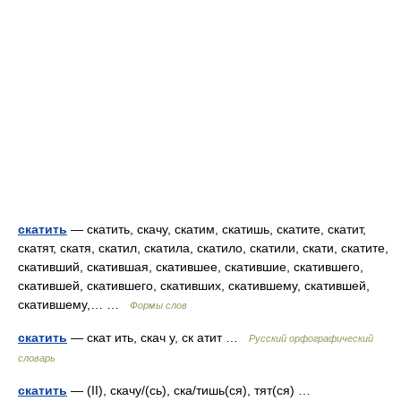
скатить
— скатить, скачу, скатим, скатишь, скатите, скатит,
скатят, скатя, скатил, скатила, скатило, скатили, скати, скатите,
скативший, скатившая, скатившее, скатившие, скатившего,
скатившей, скатившего, скативших, скатившему, скатившей,
скатившему,… …
Формы слов
скатить
— скат ить, скач у, ск атит …
Русский орфографический
словарь
скатить
— (II), скачу/(сь), ска/тишь(ся), тят(ся) …