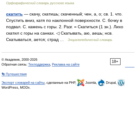
Орфографический словарь русского языка
скатить
— скачу, скатишь; скаченный; чен, а, о; св. 1. что.
Спустить вниз, катя по наклонной поверхности. С. бочку в
подвал. С. камень с горы. 2. Разг. = Скатиться (1 зн.). Лихо
скатил с горы на санках. ◁ Скатывать, аю, аешь; нсв.
Скатываться, ается; страд …
Энциклопедический словарь
© Академик, 2000-2026
18+
Обратная связь:
Техподдержка
,
Реклама на сайте
👣 Путешествия
Экспорт словарей на сайты
, сделанные на PHP,
Joomla,
Drupal,
WordPress, MODx.